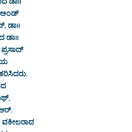
ರಾದ ಡಾ॥
ಅಂಡ್‌
್, ಡಾ॥
ಾದ ಡಾ॥
ಪ್ರಸಾದ್
ಗೆಯ
ರಿಸಿದರು.
ಾದ
ಥ್,
ಆರ್.
್ಪ, ವಕೀಲರಾದ