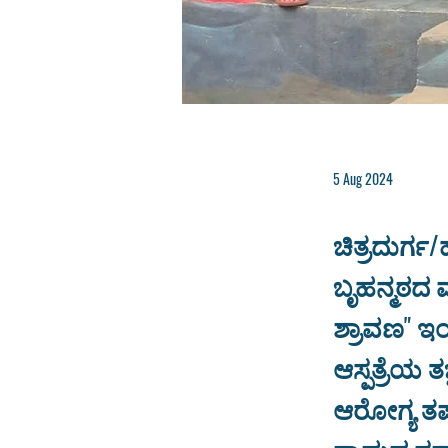
5 Aug 2024
ಚಿತ್ರದುರ್ಗ
ಬೃಹನ್ಮಠದ
ಶ್ರಾವಣ" ಇಂ
ಆಸ್ಪತ್ರೆಯ 
ಆರೋಗ್ಯ ತ