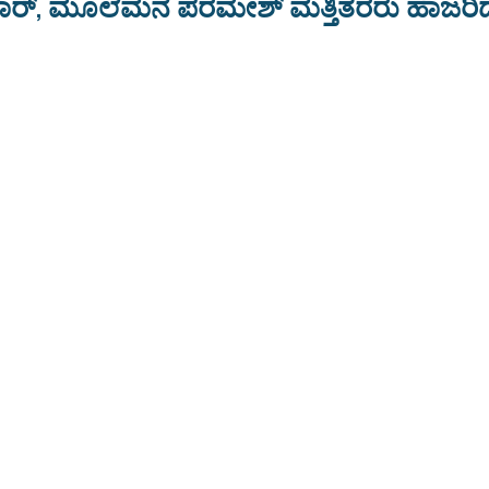
ುಮಾರ್, ಮೂಲೆಮನೆ ಪರಮೇಶ್ ಮತ್ತಿತರರು ಹಾಜರಿದ್