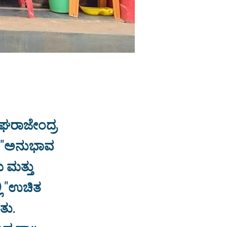
ರುಘರಾಜೇಂದ್ರ
ಮ "ಅನುಭಾವ
 ಮತ್ತು
ಲಿ "ಉಚಿತ
ತು.