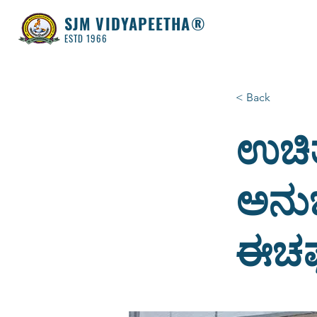
SJM VIDYAPEETHA®
ESTD 1966
< Back
ಉಚಿ
ಅನು
ಈಚಘ