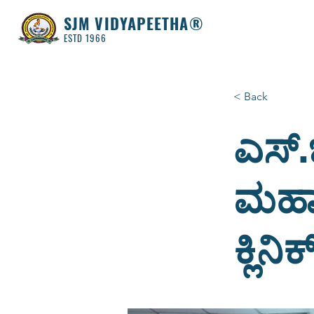
SJM VIDYAPEETHA®
ESTD 1966
< Back
ಎಸ್.
ಮಹಾವ
ಕ್ಲಿನ