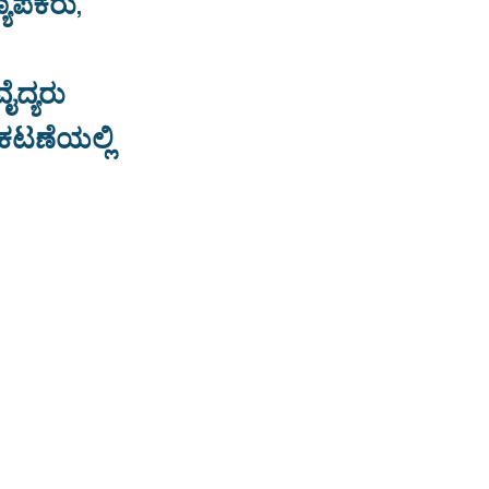
್ಯಾಪಕರು,
ೈದ್ಯರು
ಕಟಣೆಯಲ್ಲಿ