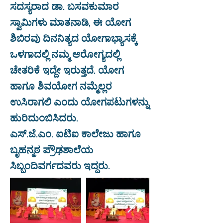
ಸದಸ್ಯರಾದ ಡಾ. ಬಸವಕುಮಾರ
ಸ್ವಾಮಿಗಳು ಮಾತನಾಡಿ, ಈ ಯೋಗ
ಶಿಬಿರವು ದಿನನಿತ್ಯದ ಯೋಗಾಭ್ಯಾಸಕ್ಕೆ
ಒಳಗಾದಲ್ಲಿ ನಮ್ಮ ಆರೋಗ್ಯದಲ್ಲಿ
ಚೇತರಿಕೆ ಇದ್ದೇ ಇರುತ್ತದೆ. ಯೋಗ
ಹಾಗೂ ಶಿವಯೋಗ ನಮ್ಮೆಲ್ಲರ
ಉಸಿರಾಗಲಿ ಎಂದು ಯೋಗಪಟುಗಳನ್ನು
ಹುರಿದುಂಬಿಸಿದರು.
ಎಸ್.ಜೆ.ಎಂ. ಐಟಿಐ ಕಾಲೇಜು ಹಾಗೂ
ಬೃಹನ್ಮಠ ಪ್ರೌಢಶಾಲೆಯ
ಸಿಬ್ಬಂದಿವರ್ಗದವರು ಇದ್ದರು.