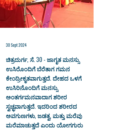
30 Sept 2024
ಚಿತ್ರದುರ್ಗ, ಸೆ. 30 - ಜಾಗೃತ ಮನಸ್ಸು
ಉಸಿರೊಂದಿಗೆ ಬೆರೆತಾಗ ಗಮನ
ಕೇಂದ್ರೀಕೃತವಾಗುತ್ತದೆ. ದೇಹದ ಒಳಗೆ
ಉಸಿರಿನೊಂದಿಗೆ ಮನಸ್ಸು
ಅಂತರ್ಗಮನವಾದಾಗ ಶರೀರ
ಸ್ವಚ್ಛವಾಗುತ್ತದೆ. ಇದರಿಂದ ಶರೀರದ
ಅವಗುಣಗಳು, ಜಡತ್ವ, ಮತ್ತು ಮರೆವು
ಮರೆಮಾಚುತ್ತದೆ ಎಂದು ಯೋಗಗುರು