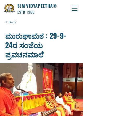
SJM VIDYAPEETHA®
ESTD 1966
< Back
ಮುರುಘಾಮಠ : 29-9-
24ರ ಸಂಜೆಯ
ಪ್ರವಚನಮಾಲೆ