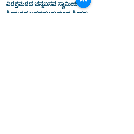
ವಿರಕ್ತಮಠದ ಚನ್ನಬಸವ ಸ್ವಾಮೀಜಿ,
ಶ್ರೀಮಠದ ಬಸವಮುರುಘಂದ್ರ ಶ್ರೀಗಳು,
ಕಲ್ಕೆರೆಯ ಪೂರ್ಣಾನಂದರು, ಬಸವೇಶ್ವರ
ಆಸ್ಪತ್ರೆಯ ವೈದ್ಯಕೀಯ ಅಧೀಕ್ಷಕ ಡಾ॥
ರಾಜೇಶ್, ಉಪಾಧೀಕ್ಷಕ ಡಾ||
ನಾಗೇಂದ್ರಗೌಡ, ವ್ಯವಸ್ಥಾಪಕ
ಸತ್ಯನಾರಾಯಣ ಸೇರಿದಂತೆ ಇತರೆ
ಸಿಬ್ಬಂದಿ, ಬಸವರಾಜ ಕಟ್ಟಿ, ಸಿವಿಲ್
ಇಂಜಿನಿಯರ್ ಬಸವಕುಮಾ‌ರ್,
ಶುಶೂಷಕರ ಅಧೀಕ್ಷಕ ಕೆ.ಎಂ.ಜಿ.
ಹಾಲಸ್ವಾಮಿ, ಲೆಕ್ಕವಿಭಾಗದ ಅಧೀಕ್ಷಕ
ಆನಂದ ಪಾಟೀಲ್, ಸ್ಟೋರ್
ಇನ್‌ಛಾರ್ಜ್ ಪ್ರಶಾಂತ್‌ ಸ್ವಾಮಿ,
ವಿಜಯಪುರದ ಭಕ್ತರು ಸೇರಿದಂತೆ