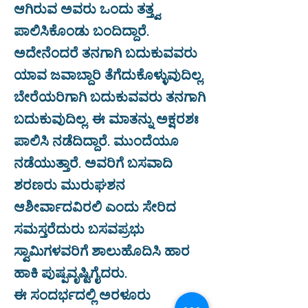
ಆಗಿರುವ ಅವರು ಒಂದು ತತ್ತ್ವ
ಪಾಲಿಸಿಕೊಂಡು ಬಂದಿದ್ದಾರೆ.
ಅದೇನೆಂದರೆ ತನಗಾಗಿ ಬದುಕುವವರು
ಯಾವ ಜವಾಬ್ದಾರಿ ತೆಗೆದುಕೊಳ್ಳುವುದಿಲ್ಲ.
ಬೇರೆಯರಿಗಾಗಿ ಬದುಕುವವರು ತನಗಾಗಿ
ಬದುಕುವುದಿಲ್ಲ. ಈ ಮಾತನ್ನು ಅಕ್ಷರಶಃ
ಪಾಲಿಸಿ ನಡೆದಿದ್ದಾರೆ. ಮುಂದೆಯೂ
ನಡೆಯುತ್ತಾರೆ. ಅವರಿಗೆ ಬಸವಾದಿ
ಶರಣರು ಮುರುಘಶನ
ಆಶೀರ್ವಾದವಿರಲಿ ಎಂದು ಸೇರಿದ
ಸಮಸ್ತರೆದುರು ಬಸವಪ್ರಭು
ಸ್ವಾಮಿಗಳವರಿಗೆ ಶಾಲುಹೊದಿಸಿ ಹಾರ
ಹಾಕಿ ಪುಷ್ಪವೃಷ್ಟಿಗೈದರು.
ಈ ಸಂದರ್ಭದಲ್ಲಿ ಅರಳೂರು