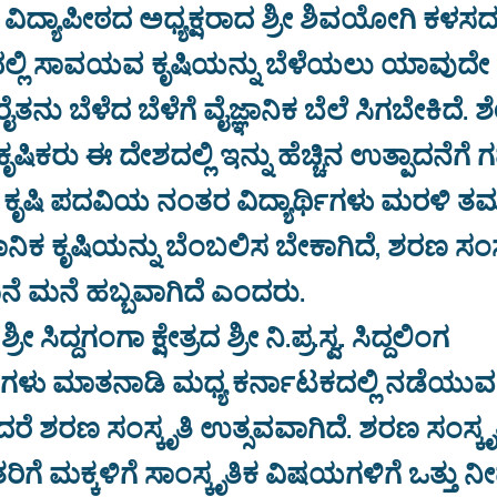
. ವಿದ್ಯಾಪೀಠದ ಅಧ್ಯಕ್ಷರಾದ ಶ್ರೀ ಶಿವಯೋಗಿ ಕಳ
ಯದಲ್ಲಿ ಸಾವಯವ ಕೃಷಿಯನ್ನು ಬೆಳೆಯಲು ಯಾವುದೇ
ರೈತನು ಬೆಳೆದ ಬೆಳೆಗೆ ವೈಜ್ಞಾನಿಕ ಬೆಲೆ ಸಿಗಬೇಕಿದೆ. 
ಚು ಕೃಷಿಕರು ಈ ದೇಶದಲ್ಲಿ ಇನ್ನು ಹೆಚ್ಚಿನ ಉತ್ಪಾದನೆಗ
 ಕೃಷಿ ಪದವಿಯ ನಂತರ ವಿದ್ಯಾರ್ಥಿಗಳು ಮರಳಿ ತಮ
ಾನಿಕ ಕೃಷಿಯನ್ನು ಬೆಂಬಲಿಸ ಬೇಕಾಗಿದೆ, ಶರಣ ಸಂಸ
 ಮನೆ ಮನೆ ಹಬ್ಬವಾಗಿದೆ ಎಂದರು.
 ಸಿದ್ದಗಂಗಾ ಕ್ಷೇತ್ರದ ಶ್ರೀ ನಿ.ಪ್ರ.ಸ್ವ. ಸಿದ್ದಲಿಂಗ
ಗಳು ಮಾತನಾಡಿ ಮಧ್ಯ ಕರ್ನಾಟಕದಲ್ಲಿ ನಡೆಯು
ರೆ ಶರಣ ಸಂಸ್ಕೃತಿ ಉತ್ಸವವಾಗಿದೆ. ಶರಣ ಸಂಸ್ಕ
ಗೆ ಮಕ್ಕಳಿಗೆ ಸಾಂಸ್ಕೃತಿಕ ವಿಷಯಗಳಿಗೆ ಒತ್ತು ನೀಡ