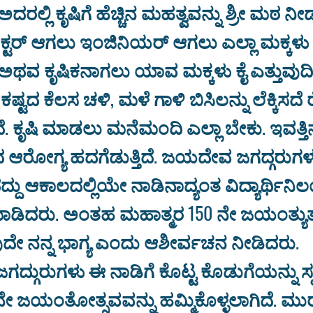
 ಅದರಲ್ಲಿ ಕೃಷಿಗೆ ಹೆಚ್ಚಿನ ಮಹತ್ವವನ್ನು ಶ್ರೀ ಮಠ ನೀಡ
ಕ್ಟರ್ ಆಗಲು ಇಂಜಿನಿಯ‌ರ್ ಆಗಲು ಎಲ್ಲಾ ಮಕ್ಕಳು ಕ
ಅಥವ ಕೃಷಿಕನಾಗಲು ಯಾವ ಮಕ್ಕಳು ಕೈ ಎತ್ತುವುದಿಲ
ಷ್ಟದ ಕೆಲಸ ಚಳಿ, ಮಳೆ ಗಾಳಿ ಬಿಸಿಲನ್ನು ಲೆಕ್ಕಿಸದೆ
. ಕೃಷಿ ಮಾಡಲು ಮನೆಮಂದಿ ಎಲ್ಲಾ ಬೇಕು. ಇವತ್ತಿ
ಆರೋಗ್ಯ ಹದಗೆಡುತ್ತಿದೆ. ಜಯದೇವ ಜಗದ್ಗರುಗಳ 
ದು ಆಕಾಲದಲ್ಲಿಯೇ ನಾಡಿನಾದ್ಯಂತ ವಿದ್ಯಾರ್ಥಿನಿ
ಡಿದರು. ಅಂತಹ ಮಹಾತ್ಮರ 150 ನೇ ಜಯಂತ್ಯುತ್ಸ
ವುದೇ ನನ್ನ ಭಾಗ್ಯ ಎಂದು ಆಶೀರ್ವಚನ ನೀಡಿದರು.
್ಗುರುಗಳು ಈ ನಾಡಿಗೆ ಕೊಟ್ಟ ಕೊಡುಗೆಯನ್ನು ಸ್
ೇ ಜಯಂತೋತ್ಸವವನ್ನು ಹಮ್ಮಿಕೊಳ್ಳಲಾಗಿದೆ. 