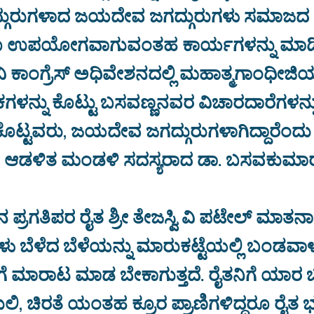
್ಗುರುಗಳಾದ ಜಯದೇವ ಜಗದ್ಗುರುಗಳು ಸಮಾಜದ ಎ
ೂ ಉಪಯೋಗವಾಗುವಂತಹ ಕಾರ್ಯಗಳನ್ನು ಮಾಡಿದ್ದ
ಾವಿ ಕಾಂಗ್ರೆಸ್ ಅಧಿವೇಶನದಲ್ಲಿ ಮಹಾತ್ಮಗಾಂಧೀಜಿ
ಕಗಳನ್ನು ಕೊಟ್ಟು ಬಸವಣ್ಣನವರ ವಿಚಾರದಾರೆಗಳನ್ನ
ಟ್ಟವರು, ಜಯದೇವ ಜಗದ್ಗುರುಗಳಾಗಿದ್ದಾರೆಂದು 
ದ ಆಡಳಿತ ಮಂಡಳಿ ಸದಸ್ಯರಾದ ಡಾ. ಬಸವಕುಮಾರ 
 ಪ್ರಗತಿಪರ ರೈತ ಶ್ರೀ ತೇಜಸ್ವಿ ವಿ ಪಟೇಲ್ ಮಾತನಾಡ
ಗಳು ಬೆಳೆದ ಬೆಳೆಯನ್ನು ಮಾರುಕಟ್ಟೆಯಲ್ಲಿ ಬಂಡವ
ೆಗೆ ಮಾರಾಟ ಮಾಡ ಬೇಕಾಗುತ್ತದೆ. ರೈತನಿಗೆ ಯ
ಹುಲಿ, ಚಿರತೆ ಯಂತಹ ಕ್ರೂರ ಪ್ರಾಣಿಗಳಿದ್ದರೂ ರೈತ 