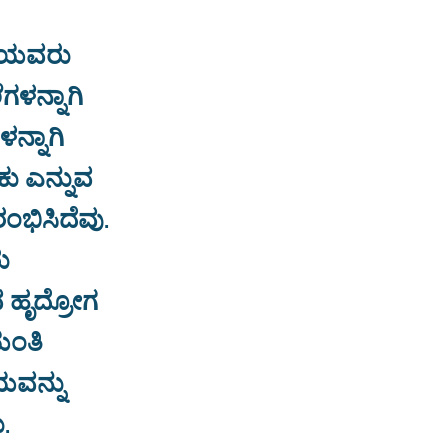
್ಡಿಯವರು
ಗಳನ್ನಾಗಿ
ಳನ್ನಾಗಿ
ಕು ಎನ್ನುವ
ಂಭಿಸಿದೆವು.
ು
 ಹೃದ್ರೋಗ
ಯಂತಿ
ಯವನ್ನು
.