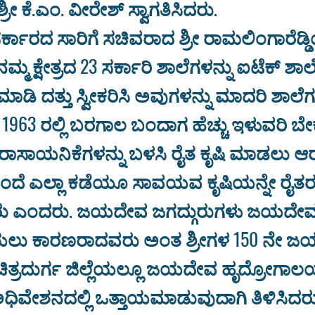
ಶ್ರೀ ಕೆ.ಎಂ. ವೀರೇಶ್ ಸ್ವಾಗತಿಸಿದರು.
ರ್ಕಾರದ ಸಾರಿಗೆ ಸಚಿವರಾದ ಶ್ರೀ ರಾಮಲಿಂಗಾರೆಡ
ಮ ಕ್ಷೇತ್ರದ 23 ಸರ್ಕಾರಿ ಶಾಲೆಗಳನ್ನು ಐಟೆಕ್ ಶಾಲೆ
ಮಾಡಿ ದತ್ತು ಸ್ವೀಕರಿಸಿ ಅವುಗಳನ್ನು ಮಾದರಿ ಶಾಲೆಗ
. 1963 ರಲ್ಲಿ ಬರಗಾಲ ಬಂದಾಗ ಹೆಚ್ಚು ಇಳುವರಿ ಬೇ
 ರಾಸಾಯನಿಕೆಗಳನ್ನು ಬಳಸಿ ರೈತ ಕೃಷಿ ಮಾಡಲು ಆರ
ಹಿಂದೆ ಎಲ್ಲಾ ಕಡೆಯೂ ಸಾವಯವ ಕೃಷಿಯನ್ನೇ ರೈತರ
್ದರು ಎಂದರು. ಜಯದೇವ ಜಗದ್ಗುರುಗಳು ಜಯದೇವ
ತೆರೆಯಲು ಕಾರಣರಾದವರು ಅಂತ ಶ್ರೀಗಳ 150 ನೇ ಜ
ಿತ್ರದುರ್ಗ ಜಿಲ್ಲೆಯಲ್ಲೂ ಜಯದೇವ ಹೃದ್ರೋಗಾಲ
ಧಿವೇಶನದಲ್ಲಿ ಒತ್ತಾಯಮಾಡುವುದಾಗಿ ತಿಳಿಸಿದರು