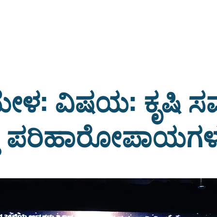
ಮೇಳ: ವಿಷಯ: ಕೃಷಿ ಸಮ
ತು ಪರಿಹಾರೋಪಾಯಗಳ