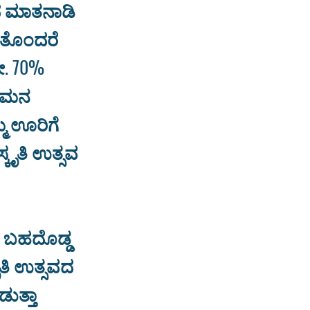
ಸದ ಮಾತನಾಡಿ
 ತೊಂದರೆ
ಶೇ. 70%
ೆ ಗಮನ
್ಮ ಊರಿಗೆ
್ಕೃತಿ ಉತ್ಸವ
ವ ಬಹದೊಡ್ಡ
ೃತಿ ಉತ್ಸವದ
ುತ್ತಾ