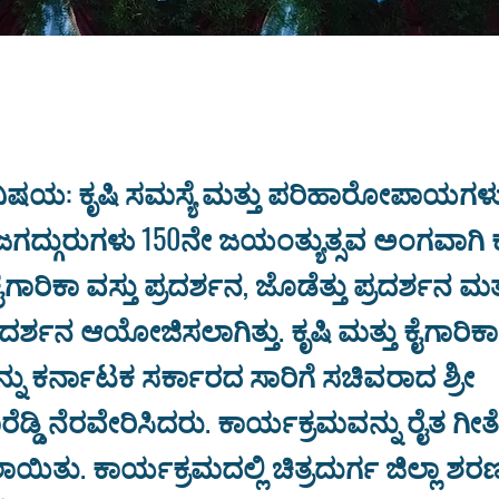
ವಿಷಯ: ಕೃಷಿ ಸಮಸ್ಯೆ ಮತ್ತು ಪರಿಹಾರೋಪಾಯಗಳ
್ಗುರುಗಳು 150ನೇ ಜಯಂತ್ಯುತ್ಸವ ಅಂಗವಾಗಿ ಕ
ಕೈಗಾರಿಕಾ ವಸ್ತು ಪ್ರದರ್ಶನ, ಜೊಡೆತ್ತು ಪ್ರದರ್ಶನ ಮತ
ರದರ್ಶನ ಆಯೋಜಿಸಲಾಗಿತ್ತು. ಕೃಷಿ ಮತ್ತು ಕೈಗಾರಿಕಾ 
್ನು ಕರ್ನಾಟಕ ಸರ್ಕಾರದ ಸಾರಿಗೆ ಸಚಿವರಾದ ಶ್ರೀ
ಡ್ಡಿ ನೆರವೇರಿಸಿದರು. ಕಾರ್ಯಕ್ರಮವನ್ನು ರೈತ ಗೀ
ಾಯಿತು. ಕಾರ್ಯಕ್ರಮದಲ್ಲಿ ಚಿತ್ರದುರ್ಗ ಜಿಲ್ಲಾ ಶರಣ