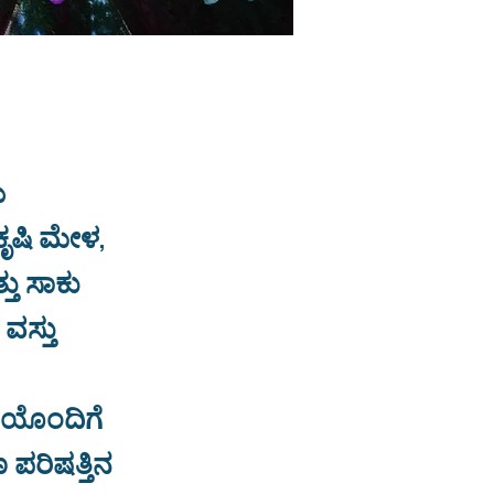
ು
ೃಷಿ ಮೇಳ,
್ತು ಸಾಕು
ವಸ್ತು
ತೆಯೊಂದಿಗೆ
 ಪರಿಷತ್ತಿನ