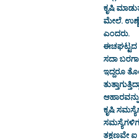
ಕೃಷಿ ಮಾಡು
ಮೇಲೆ. ಉಣ್ಣೆ
ಎಂದರು.
ಈಚಘಟ್ಟದ ರೈತ
ಸದಾ ಬರಗಾ
ಇದ್ದರೂ ತೊಂ
ತುತ್ತಾಗುತ್
ಆಹಾರವನ್ನು 
ಕೃಷಿ ಸಮಸ್ಯ
ಸಮಸ್ಯೆಗಳಿಗ
ತಕ್ಷಣವೇ ಐ ಸ