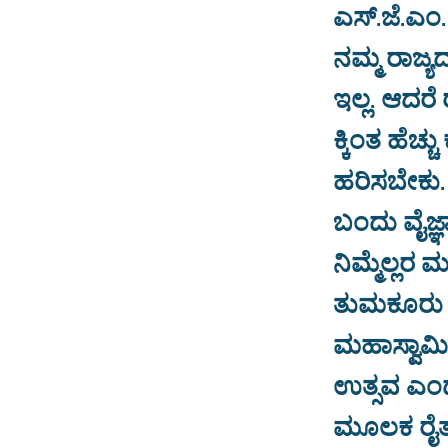
ಎಸ್.ಜೆ.ಎಂ
ನಮ್ಮ ರಾಜ್
ಇಲ್ಲ. ಆದರೆ 
ಕ್ಕಿಂತ ಹೆಚ್
ಹರಿಸಬೇಕು.
ಬಂದು ವೈಜ್ಞ
ನಿಮ್ಮೆಲ್ಲರ
ತುಮಕೂರು ಶ್ರೀ
ಮಹಾಸ್ವಾಮಿ
ಉತ್ಸವ ಎಂದ
ಮೂಲಕ ರೈತರಿ