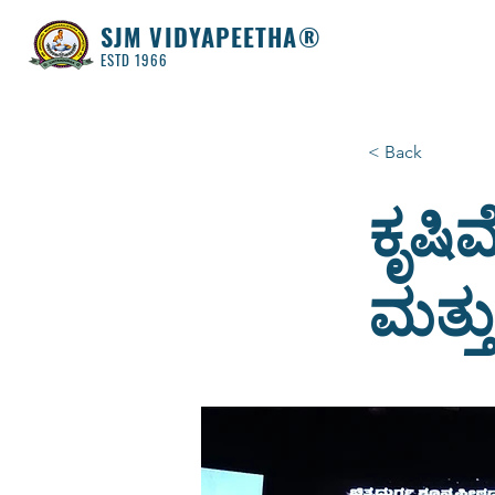
SJM VIDYAPEETHA®
ESTD 1966
< Back
ಕೃಷಿ
ಮತ್