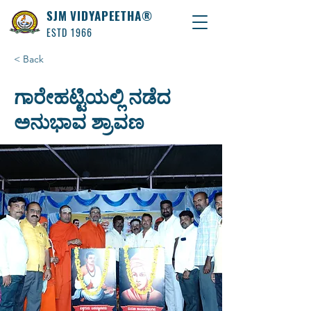
SJM VIDYAPEETHA®
ESTD 1966
< Back
ಗಾರೇಹಟ್ಟಿಯಲ್ಲಿ ನಡೆದ
ಅನುಭಾವ ಶ್ರಾವಣ