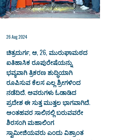
26 Aug 2024
ಚಿತ್ರದುರ್ಗ, ಆ, 26, ಮುರುಘಾಮಠದ
ಐತಿಹಾಸಿಕ ರೂಪುರೇಷೆಯನ್ನು
ಭವ್ಯವಾಗಿ ತ್ರಿಕರಣ ಶುದ್ಧಿಯಾಗಿ
ರೂಪಿಸುವ ಕೆಲಸ ಎಲ್ಲ ಶ್ರೀಗಳಿಂದ
ನಡೆದಿದೆ. ಅವರುಗಳು ಓಡಾಡಿದ
ಪ್ರದೇಶ ಈ ಸುತ್ತ ಮುತ್ತಲ ಭಾಗವಾಗಿದೆ.
ಅಂತಹವರ ಸಾಲಿನಲ್ಲಿ ಬರುವವರೇ
ಶಿರಸಂಗಿ ಮಹಾಲಿಂಗ
ಸ್ವಾಮೀಜಿಯವರು ಎಂದು ವಿಶ್ರಾಂತ