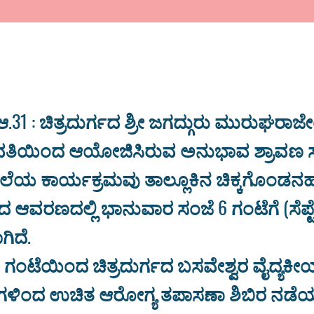
 ಆ.31 : ಚಿತ್ರದುರ್ಗದ ಶ್ರೀ ಜಗದ್ಗುರು ಮುರುಘರಾಜೇ
 ವತಿಯಿಂದ ಆಯೋಜಿಸಿರುವ ಅನುಭಾವ ಶ್ರಾವಣ 
ೆಯ ಕಾರ್ಯಕ್ರಮವು ತಾಲ್ಲೂಕಿನ ಚಿಕ್ಕಗೊಂಡನಹಳ್
ವರಣದಲ್ಲಿ ಭಾನುವಾರ ಸಂಜೆ 6 ಗಂಟೆಗೆ (ಸೆಪ್ಟ
ಿದೆ.
-30 ಗಂಟೆಯಿಂದ ಚಿತ್ರದುರ್ಗದ ಬಸವೇಶ್ವರ ವೈದ್ಯಕೀಯ
ಯರುಗಳಿಂದ ಉಚಿತ ಆರೋಗ್ಯ ತಪಾಸಣಾ ಶಿಬಿರ ನಡೆಯ