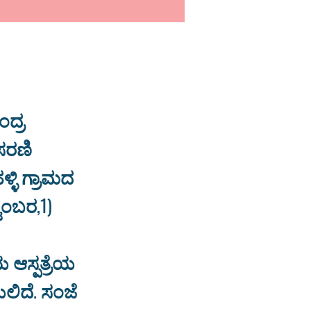
ಂದ್ರ
ಸರಣಿ
ಳಿ ಗ್ರಾಮದ
ೆಂಬರ,1)
 ಆಸ್ಪತ್ರೆಯ
ಲಿದೆ. ಸಂಜೆ