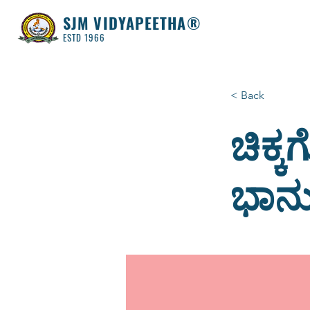
SJM VIDYAPEETHA®
ESTD 1966
< Back
ಚಿಕ್
ಭಾನ