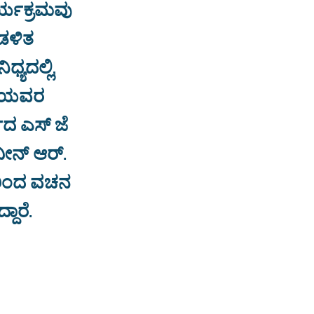
ರ್ಯಕ್ರಮವು
ಆಡಳಿತ
ಯದಲ್ಲಿ,
ಜಿಯವರ
ಗದ ಎಸ್ ಜೆ
ನ್ ಆ‌ರ್.
ದರಿಂದ ವಚನ
ದಾರೆ.