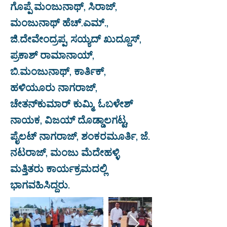
ಗೊಪ್ಪೆ ಮಂಜುನಾಥ್, ಸಿರಾಜ್,
ಮಂಜುನಾಥ್ ಹೆಚ್.ಎಮ್.,
ಜಿ.ದೇವೇಂದ್ರಪ್ಪ, ಸಯ್ಯದ್ ಖುದ್ದೂಸ್,
ಪ್ರಕಾಶ್ ರಾಮಾನಾಯ್,
ಬಿ.ಮಂಜುನಾಥ್, ಕಾರ್ತಿಕ್,
ಹಳಿಯೂರು ನಾಗರಾಜ್,
ಚೇತನ್‌ಕುಮಾರ್ ಕುಮ್ಮಿ, ಓಬಳೇಶ್
ನಾಯಕ, ವಿಜಯ್ ದೊಡ್ಡಾಲಗಟ್ಟ,
ಪೈಲಟ್ ನಾಗರಾಜ್, ಶಂಕರಮೂರ್ತಿ, ಜೆ.
ನಟರಾಜ್, ಮಂಜು ಮೆದೇಹಳ್ಳಿ
ಮತ್ತಿತರು ಕಾರ್ಯಕ್ರಮದಲ್ಲಿ
ಭಾಗವಹಿಸಿದ್ದರು.