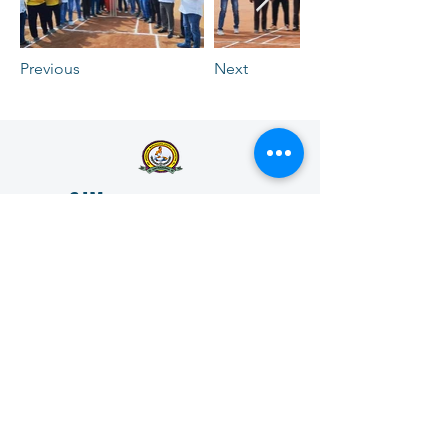
Previous
Next
SJM
VIDYAPEETHA
ESTD 1966
SJM Vidyapeeta is committed to transforming lives
through education and is committed to providing
accessible and affordable education to all.