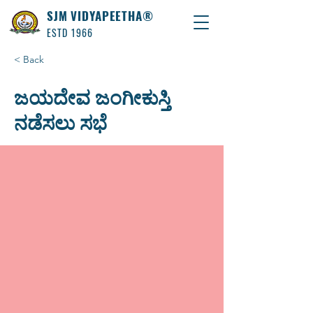
SJM VIDYAPEETHA®
ESTD 1966
< Back
ಜಯದೇವ ಜಂಗೀಕುಸ್ತಿ
ನಡೆಸಲು ಸಭೆ