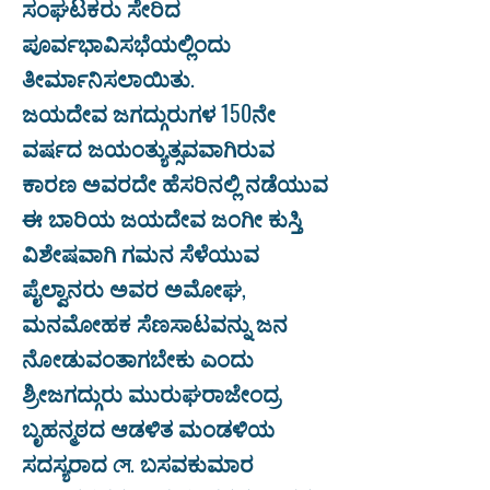
ಸಂಘಟಕರು ಸೇರಿದ
ಪೂರ್ವಭಾವಿಸಭೆಯಲ್ಲಿಂದು
ತೀರ್ಮಾನಿಸಲಾಯಿತು.
ಜಯದೇವ ಜಗದ್ಗುರುಗಳ 150ನೇ
ವರ್ಷದ ಜಯಂತ್ಯುತ್ಸವವಾಗಿರುವ
ಕಾರಣ ಅವರದೇ ಹೆಸರಿನಲ್ಲಿ ನಡೆಯುವ
ಈ ಬಾರಿಯ ಜಯದೇವ ಜಂಗೀ ಕುಸ್ತಿ
ವಿಶೇಷವಾಗಿ ಗಮನ ಸೆಳೆಯುವ
ಪೈಲ್ವಾನರು ಅವರ ಅಮೋಘ,
ಮನಮೋಹಕ ಸೆಣಸಾಟವನ್ನು ಜನ
ನೋಡುವಂತಾಗಬೇಕು ಎಂದು
ಶ್ರೀಜಗದ್ಗುರು ಮುರುಘರಾಜೇಂದ್ರ
ಬೃಹನ್ಮಠದ ಆಡಳಿತ ಮಂಡಳಿಯ
ಸದಸ್ಯರಾದ সে. ಬಸವಕುಮಾರ