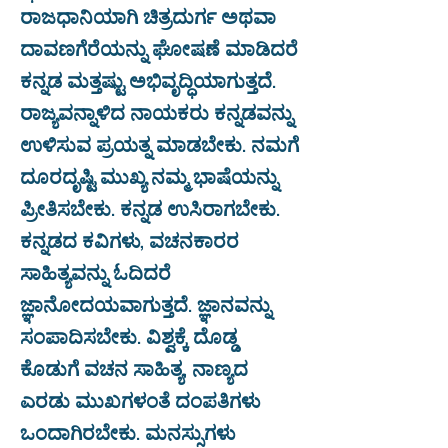
ರಾಜಧಾನಿಯಾಗಿ ಚಿತ್ರದುರ್ಗ ಅಥವಾ
ದಾವಣಗೆರೆಯನ್ನು ಘೋಷಣೆ ಮಾಡಿದರೆ
ಕನ್ನಡ ಮತ್ತಷ್ಟು ಅಭಿವೃದ್ಧಿಯಾಗುತ್ತದೆ.
ರಾಜ್ಯವನ್ನಾಳಿದ ನಾಯಕರು ಕನ್ನಡವನ್ನು
ಉಳಿಸುವ ಪ್ರಯತ್ನ ಮಾಡಬೇಕು. ನಮಗೆ
ದೂರದೃಷ್ಟಿ ಮುಖ್ಯ ನಮ್ಮ ಭಾಷೆಯನ್ನು
ಪ್ರೀತಿಸಬೇಕು. ಕನ್ನಡ ಉಸಿರಾಗಬೇಕು.
ಕನ್ನಡದ ಕವಿಗಳು, ವಚನಕಾರರ
ಸಾಹಿತ್ಯವನ್ನು ಓದಿದರೆ
ಜ್ಞಾನೋದಯವಾಗುತ್ತದೆ. ಜ್ಞಾನವನ್ನು
ಸಂಪಾದಿಸಬೇಕು. ವಿಶ್ವಕ್ಕೆ ದೊಡ್ಡ
ಕೊಡುಗೆ ವಚನ ಸಾಹಿತ್ಯ, ನಾಣ್ಯದ
ಎರಡು ಮುಖಗಳಂತೆ ದಂಪತಿಗಳು
ಒಂದಾಗಿರಬೇಕು. ಮನಸ್ಸುಗಳು