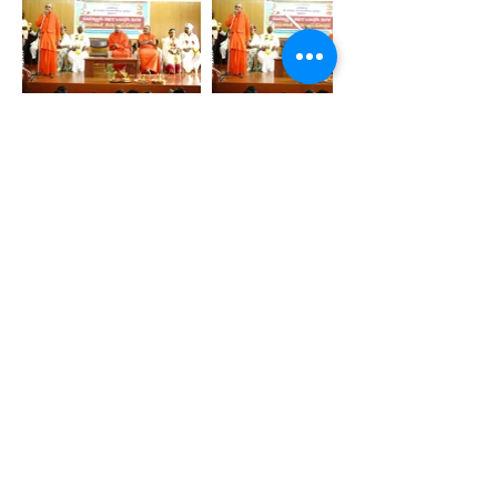
Previous
Next
SJM
VIDYAPEETHA
ESTD 1966
SJM Vidyapeeta is committed to transforming lives
through education and is committed to providing
accessible and affordable education to all.