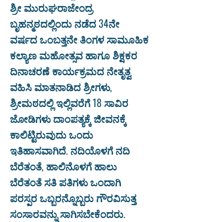
ಶ್ರೀ ಮುರುಘರಾಜೇಂದ್ರ
ಬೃಹನ್ಮಠದಲ್ಲಿಂದು ನಡೆದ 34ನೇ
ವರ್ಷದ ಒಂಬತ್ತನೇ ತಿಂಗಳ ಸಾಮೂಹಿಕ
ಕಲ್ಯಾಣ ಮಹೋತ್ಸವ ಹಾಗೂ ಶಿಕ್ಷಕರ
ದಿನಾಚರಣೆ ಕಾರ್ಯಕ್ರಮದ ನೇತೃತ್ವ
ವಹಿಸಿ ಮಾತನಾಡಿದ ಶ್ರೀಗಳು,
ಶ್ರೀಮಠದಲ್ಲಿ ಇಲ್ಲಿವರೆಗೆ 18 ಸಾವಿರ
ಜೋಡಿಗಳು ದಾಂಪತ್ಯಕ್ಕೆ ಜೀವನಕ್ಕೆ
ಕಾಲಿಟ್ಟಿರುವುದು ಒಂದು
ಇತಿಹಾಸವಾಗಿದೆ. ನದಿಯೊಳಗೆ ನದಿ
ಬೆರೆತಂತೆ, ಹಾಲಿನೊಳಗೆ ಹಾಲು
ಬೆರೆತಂತೆ ಸತಿ ಪತಿಗಳು ಒಂದಾಗಿ
ಪರಸ್ಪರ ಒಬ್ಬರನ್ನೊಬ್ಬರು ಗೌರವಿಸುತ್ತ
ಸಂಸಾರವನ್ನು ಸಾಗಿಸಬೇಕೆಂದರು.