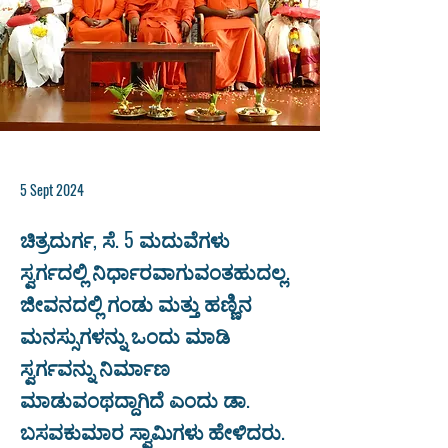
5 Sept 2024
ಚಿತ್ರದುರ್ಗ, ಸೆ. 5 ಮದುವೆಗಳು
ಸ್ವರ್ಗದಲ್ಲಿ ನಿರ್ಧಾರವಾಗುವಂತಹುದಲ್ಲ.
ಜೀವನದಲ್ಲಿ ಗಂಡು ಮತ್ತು ಹಣ್ಣಿನ
ಮನಸ್ಸುಗಳನ್ನು ಒಂದು ಮಾಡಿ
ಸ್ವರ್ಗವನ್ನು ನಿರ್ಮಾಣ
ಮಾಡುವಂಥದ್ದಾಗಿದೆ ಎಂದು ಡಾ.
ಬಸವಕುಮಾರ ಸ್ವಾಮಿಗಳು ಹೇಳಿದರು.