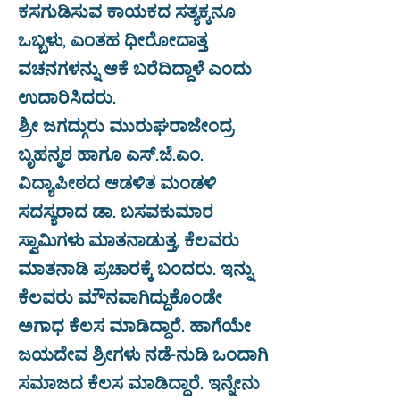
ಕಸಗುಡಿಸುವ ಕಾಯಕದ ಸತ್ಯಕ್ಕನೂ
ಒಬ್ಬಳು, ಎಂತಹ ಧೀರೋದಾತ್ತ
ವಚನಗಳನ್ನು ಆಕೆ ಬರೆದಿದ್ದಾಳೆ ಎಂದು
ಉದಾರಿಸಿದರು.
ಶ್ರೀ ಜಗದ್ಗುರು ಮುರುಘರಾಜೇಂದ್ರ
ಬೃಹನ್ಮಠ ಹಾಗೂ ಎಸ್.ಜೆ.ಎಂ.
ವಿದ್ಯಾಪೀಠದ ಆಡಳಿತ ಮಂಡಳಿ
ಸದಸ್ಯರಾದ ಡಾ. ಬಸವಕುಮಾರ
ಸ್ವಾಮಿಗಳು ಮಾತನಾಡುತ್ತ, ಕೆಲವರು
ಮಾತನಾಡಿ ಪ್ರಚಾರಕ್ಕೆ ಬಂದರು. ಇನ್ನು
ಕೆಲವರು ಮೌನವಾಗಿದ್ದುಕೊಂಡೇ
ಅಗಾಧ ಕೆಲಸ ಮಾಡಿದ್ದಾರೆ. ಹಾಗೆಯೇ
ಜಯದೇವ ಶ್ರೀಗಳು ನಡೆ-ನುಡಿ ಒಂದಾಗಿ
ಸಮಾಜದ ಕೆಲಸ ಮಾಡಿದ್ದಾರೆ. ಇನ್ನೇನು