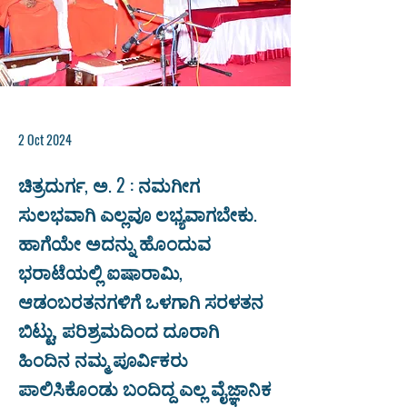
2 Oct 2024
ಚಿತ್ರದುರ್ಗ, ಅ. 2 : ನಮಗೀಗ
ಸುಲಭವಾಗಿ ಎಲ್ಲವೂ ಲಭ್ಯವಾಗಬೇಕು.
ಹಾಗೆಯೇ ಅದನ್ನು ಹೊಂದುವ
ಭರಾಟೆಯಲ್ಲಿ ಐಷಾರಾಮಿ,
ಆಡಂಬರತನಗಳಿಗೆ ಒಳಗಾಗಿ ಸರಳತನ
ಬಿಟ್ಟು, ಪರಿಶ್ರಮದಿಂದ ದೂರಾಗಿ
ಹಿಂದಿನ ನಮ್ಮ ಪೂರ್ವಿಕರು
ಪಾಲಿಸಿಕೊಂಡು ಬಂದಿದ್ದ ಎಲ್ಲ ವೈಜ್ಞಾನಿಕ