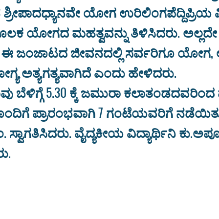
ನ ಶ್ರೀಪಾದಧ್ಯಾನವೇ ಯೋಗ ಉರಿಲಿಂಗಪೆದ್ದಿಪ್ರಿಯ ವಿಶ
 ಯೋಗದ ಮಹತ್ವವನ್ನು ತಿಳಿಸಿದರು. ಅಲ್ಲದೇ ಪ್
 ಜಂಜಾಟದ ಜೀವನದಲ್ಲಿ ಸರ್ವರಿಗೂ ಯೋಗ, ಆಧ್
್ಯ ಅತ್ಯಗತ್ಯವಾಗಿದೆ ಎಂದು ಹೇಳಿದರು.
ವು ಬೆಳಿಗ್ಗೆ 5.30 ಕ್ಕೆ ಜಮುರಾ ಕಲಾತಂಡದವರಿಂ
ೊಂದಿಗೆ ಪ್ರಾರಂಭವಾಗಿ 7 ಗಂಟೆಯವರಿಗೆ ನಡೆಯಿತು
. ಸ್ವಾಗತಿಸಿದರು. ವೈದ್ಯಕೀಯ ವಿದ್ಯಾರ್ಥಿನಿ ಕು.ಅಪ
ು.