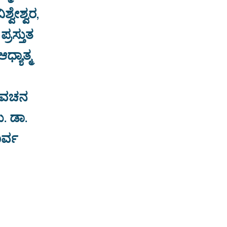
್ವೇಶ್ವರ,
ರಸ್ತುತ
ಯಾತ್ಮ
ದ ವಚನ
. ಡಾ.
ೂರ್ವ