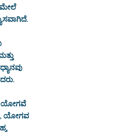
ಯ ಮೇಲೆ
ಾಸವಾಗಿದೆ.
ಖ
ಮತ್ತು
 ಧ್ಯಾನವು
ಿದರು.
ು ಯೋಗವೆ
ಾ?, ಯೋಗವ
್ಮ,