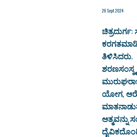
26 Sept 2024
ಚಿತ್ರದುರ್ಗ
ಕರಗತಮಾಡಿಕ
ತಿಳಿಸಿದರು.
ಶರಣಸಂಸ್ಕೃತ
ಮುರುಘರಾಜ
ಯೋಗ, ಆರೋಗ್
ಮಾತನಾಡುತ್
ಆತ್ಮವನ್ನು 
ದೈವಿಕದೊಂದ