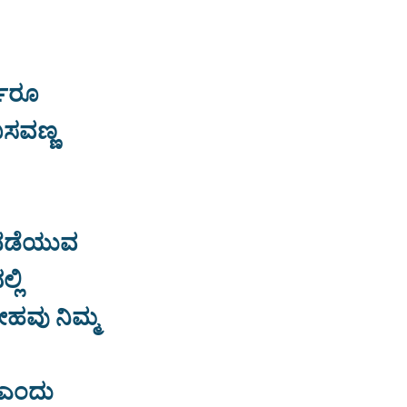
್ವರೂ
ಬಸವಣ್ಣ
 ನಡೆಯುವ
್ಲಿ
ೇಹವು ನಿಮ್ಮ
ಿ ಎಂದು