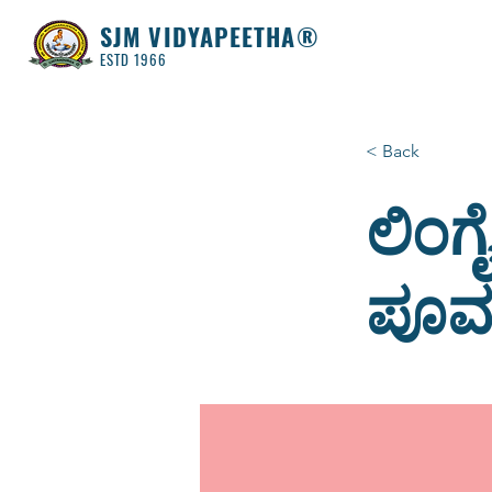
SJM VIDYAPEETHA®
ESTD 1966
< Back
ಲಿಂಗೈ
ಪೂರ್