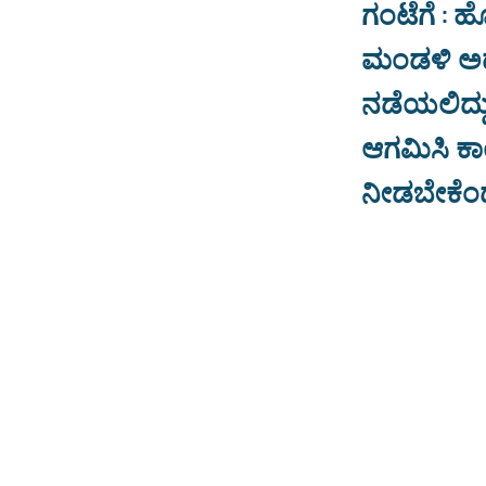
ಗಂಟೆಗೆ : 
ಮಂಡಳಿ ಅಧ್
ನಡೆಯಲಿದ್ದು
ಆಗಮಿಸಿ ಕಾ
ನೀಡಬೇಕೆಂದ