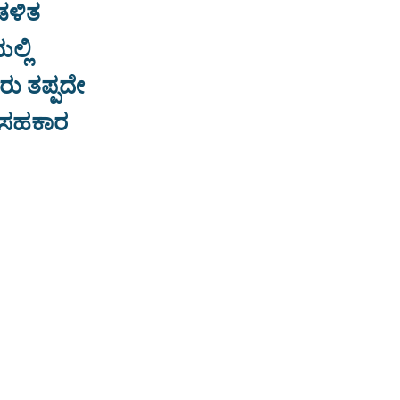
ಡಳಿತ
್ಲಿ
ರು ತಪ್ಪದೇ
, ಸಹಕಾರ