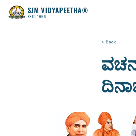
SJM VIDYAPEETHA®
ESTD 1966
< Back
ವಚನ 
ದಿನಾ