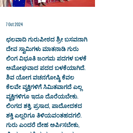
7 Oct 2024
ಛಲವಾದಿ ಗುರುಪೀಠದ ಶ್ರೀ ಬಸವನಾಗಿ
ದೇವ ಸ್ವಾಮಿಗಳು ಮಾತನಾಡಿ ಗುರು
ಲಿಂಗ ವಿಭೂತಿ ಜಂಗಮ ಪದಗಳ ಬಳಕೆ
ಅಮೋಘವಾದ ಪದದ ಬಳಕೆಯಾಗಿದೆ.
ಶಿವ ಯೋಗ ವಚನಗೋಷ್ಠಿ ಕೆವಲ
ಕೆಲವೇ ವ್ಯಕ್ತಿಗಳಿಗೆ ಸಿಮಿತವಾಗದೆ ಎಲ್ಲ
ವ್ಯಕ್ತಿಗಳಿಗೂ ಇದೂ ದೊರೆಯಬೇಕು.
ಲಿಂಗದ ಶಕ್ತಿ, ಪ್ರಸಾದ, ಪಾದೋದಕದ
ಶಕ್ತಿ ಎಲ್ಲರಿಗೂ ತಿಳಿಯವಂತಹದಗಲಿ.
ಗುರು ಎಂದರೆ ದೇಹ ಅರ್ಪಿಸಬೇಕು,