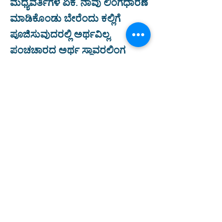
ಮಧ್ಯವರ್ತಿಗಳ ಏಕೆ. ನಾವು ಲಿಂಗಧಾರಣೆ
ಮಾಡಿಕೊಂಡು ಬೇರೆಂದು ಕಲ್ಲಿಗೆ
ಪೂಜಿಸುವುದರಲ್ಲಿ ಅರ್ಥವಿಲ್ಲ.
ಪಂಚಚಾರದ ಅರ್ಥ ಸ್ಥಾವರಲಿಂಗ
-ಶೈವರ ಉಪಸ್ಯ ವಸ್ತು ಚರ ಲಿಂಗ ಕೆಲವೇ
ಶೈವ ಪಂಕ್ತಿಯರ ಉಪಸ್ಯ ಇಷ್ಟ ಲಿಂಗ-
ಲಿಂಗಾಯತ ಧರ್ಮಿಯರ ಉಪಸ್ಯ ವಸ್ತು,
ಶರಣ ಎಂದ ಶಬ್ದ ಎಲ್ಲರಿಗೂ
ಮಿಗಿಲಾದ್ದದು, ಆಸೆ ಆಕಾಂಕ್ಷೆಗಳನ್ನು
ಕೈಬಿಟ್ಟು ಜೀವನ ನಡೆಸುವುದ ಅದರ
ಅರ್ಥವಾಗಿದೆ. ದೇವರೆಂದರೆ ತನ್ನ ತಾನೂ
ಅರಿದೋಡೆ ಅವನೆ ದೆವ ಎಂದು
ನುಡಿದರು.
ಕಾರ್ಯಕ್ರಮದಲ್ಲಿ ಡಾ ಬಸವಕುಮಾರ