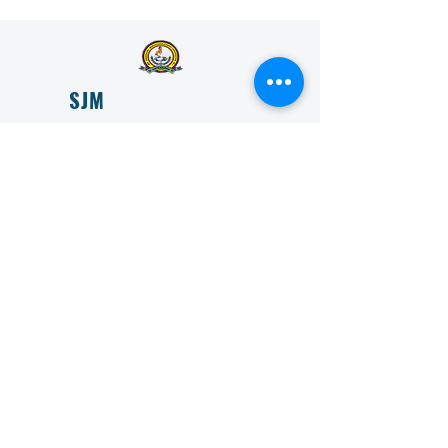
SJM
VIDYAPEETHA
ESTD 1966
SJM Vidyapeeta is committed to transforming lives
through education and is committed to providing
accessible and affordable education to all.
Get in Touch
First Name