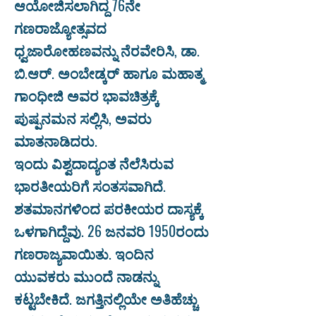
ಆಯೋಜಿಸಲಾಗಿದ್ದ 76ನೇ
ಗಣರಾಜ್ಯೋತ್ಸವದ
ಧ್ವಜಾರೋಹಣವನ್ನು ನೆರವೇರಿಸಿ, ಡಾ.
ಬಿ.ಆರ್. ಅಂಬೇಡ್ಕರ್ ಹಾಗೂ ಮಹಾತ್ಮ
ಗಾಂಧೀಜಿ ಅವರ ಭಾವಚಿತ್ರಕ್ಕೆ
ಪುಷ್ಪನಮನ ಸಲ್ಲಿಸಿ, ಅವರು
ಮಾತನಾಡಿದರು.
ಇಂದು ವಿಶ್ವದಾದ್ಯಂತ ನೆಲೆಸಿರುವ
ಭಾರತೀಯರಿಗೆ ಸಂತಸವಾಗಿದೆ.
ಶತಮಾನಗಳಿಂದ ಪರಕೀಯರ ದಾಸ್ಯಕ್ಕೆ
ಒಳಗಾಗಿದ್ದೆವು. 26 ಜನವರಿ 1950ರಂದು
ಗಣರಾಜ್ಯವಾಯಿತು. ಇಂದಿನ
ಯುವಕರು ಮುಂದೆ ನಾಡನ್ನು
ಕಟ್ಟಬೇಕಿದೆ. ಜಗತ್ತಿನಲ್ಲಿಯೇ ಅತಿಹೆಚ್ಚು