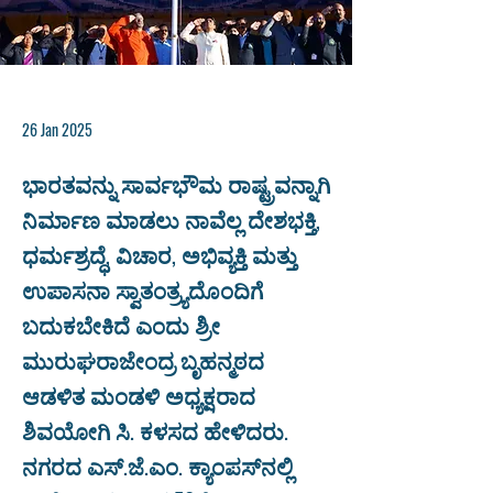
26 Jan 2025
ಭಾರತವನ್ನು ಸಾರ್ವಭೌಮ ರಾಷ್ಟ್ರವನ್ನಾಗಿ
ನಿರ್ಮಾಣ ಮಾಡಲು ನಾವೆಲ್ಲ ದೇಶಭಕ್ತಿ,
ಧರ್ಮಶ್ರದ್ಧೆ, ವಿಚಾರ, ಅಭಿವ್ಯಕ್ತಿ ಮತ್ತು
ಉಪಾಸನಾ ಸ್ವಾತಂತ್ರ್ಯದೊಂದಿಗೆ
ಬದುಕಬೇಕಿದೆ ಎಂದು ಶ್ರೀ
ಮುರುಘರಾಜೇಂದ್ರ ಬೃಹನ್ಮಠದ
ಆಡಳಿತ ಮಂಡಳಿ ಅಧ್ಯಕ್ಷರಾದ
ಶಿವಯೋಗಿ ಸಿ. ಕಳಸದ ಹೇಳಿದರು.
ನಗರದ ಎಸ್.ಜೆ.ಎಂ. ಕ್ಯಾಂಪಸ್‌ನಲ್ಲಿ