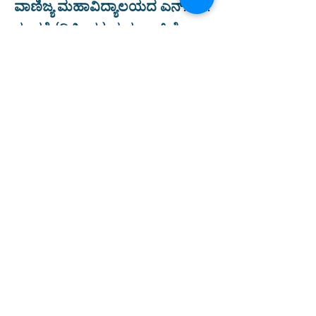
ವಾಣಿಜ್ಯ ಮಹಾವಿದ್ಯಾಲಯದ ಎನ್.ಸಿ.ಸಿ.
ತಂಡಕ್ಕೆ (ದ್ವಿತೀಯ) ಮತ್ತು ಎಸ್.ಜೆ.ಎಂ.
ದಂತ ಮಹಾವಿದ್ಯಾಲಯದ ತಂಡಕ್ಕೆ
(ತೃತೀಯ) ಬಹುಮಾನಗಳನ್ನು ನೀಡಿ
ಗೌರವಿಸಲಾಯಿತು.
ಮಿಥುನ್‌ಕುಮಾರ್ ಎ.ಆರ್., ಸಹನ
ಪಿ.ಎಸ್. ಮತ್ತು ದೀಪು ವಿ. ಇವರುಗಳು
ಕಾರ್ಯಕ್ರಮವನ್ನು ನಿರೂಪಿಸಿದರು.
Previous
Next